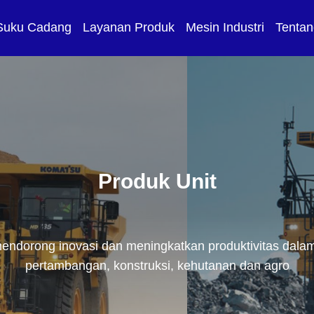
Suku Cadang
Layanan Produk
Mesin Industri
Tentan
Produk Unit
endorong inovasi dan meningkatkan produktivitas dalam
pertambangan, konstruksi, kehutanan dan agro