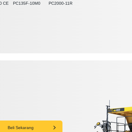
0 CE
PC135F-10M0
PC2000-11R
Beli Sekarang